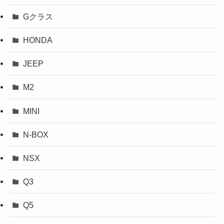
Gクラス
HONDA
JEEP
M2
MINI
N-BOX
NSX
Q3
Q5