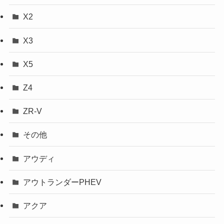
X2
X3
X5
Z4
ZR-V
その他
アウディ
アウトランダーPHEV
アクア