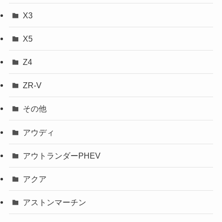
X3
X5
Z4
ZR-V
その他
アウディ
アウトランダーPHEV
アクア
アストンマーチン