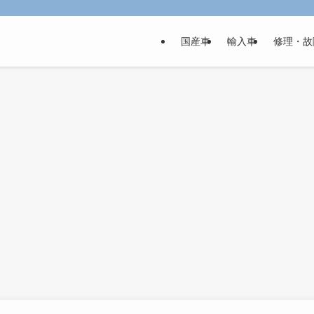
国産車
輸入車
修理・故