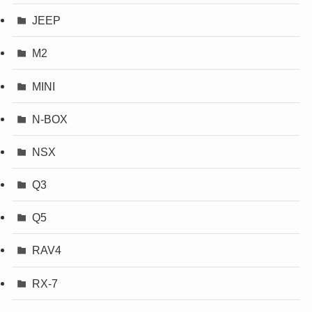
JEEP
M2
MINI
N-BOX
NSX
Q3
Q5
RAV4
RX-7