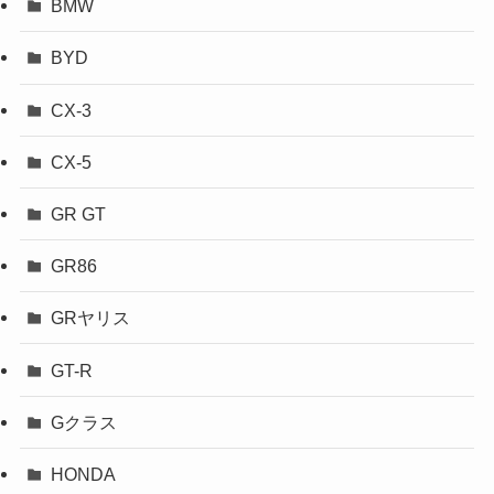
BMW
BYD
CX-3
CX-5
GR GT
GR86
GRヤリス
GT-R
Gクラス
HONDA