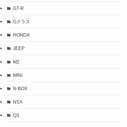
GT-R
Gクラス
HONDA
JEEP
M2
MINI
N-BOX
NSX
Q3