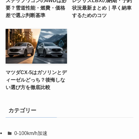
ステップワゴンの4WDは必
レクサスLBXの納期・予約
要？雪道性能・燃費・価格
状況最新まとめ｜早く納車
差で選ぶ判断基準
するためのコツ
マツダCX-5はガソリンとデ
ィーゼルどっち？後悔しな
い選び方を徹底比較
カテゴリー
0-100km/h加速