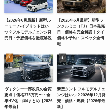
【2026年6月最新】新型ル
【2026年6月最新】新型ラ
ーミー ハイブリッドはい
ンクルミニ（FJ）日本発売
つ？フルモデルチェンジ発
日・価格を完全解説｜タイ
売日・予想価格を徹底解説
価格や予約・スペック全情
報
ヴォクシー一部改良の全変
新型タント フルモデルチェ
更点｜価格375万円〜・全
ンジはいつ？2026年12月発
車HV化・煌4まとめ【2026
売・価格・燃費【2026年最
年最新】
新】