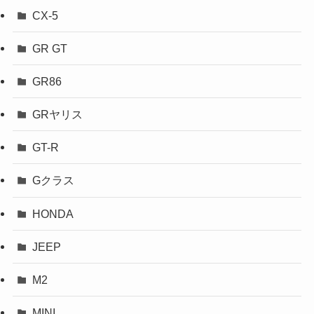
CX-5
GR GT
GR86
GRヤリス
GT-R
Gクラス
HONDA
JEEP
M2
MINI