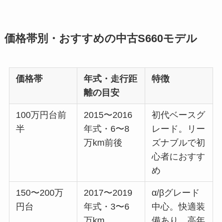
価格帯別・おすすめの中古S660モデル
価格帯
年式・走行距
特徴
離の目安
100万円台前
2015〜2016
初代ベースグ
半
年式・6〜8
レード。リー
万km前後
ズナブルで初
心者におすす
め
150〜200万
2017〜2019
α/βグレード
円台
年式・3〜6
中心。快適装
万km
備あり。高年