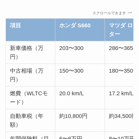
スクロールできます
項目
ホンダ S660
マツダ ロ
ター
新車価格（万
203〜300
286〜365
円）
中古相場（万
150〜300
180〜350
円）
燃費（WLTCモ
20.0 km/L
17.2 km/L
ード）
自動車税（年
約10,800円
約34,500円
額）
年間保険料（目
6〜8万円
8〜10万円