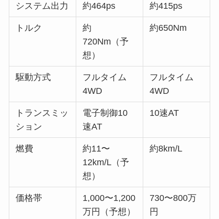
システム出力
約464ps
約415ps
トルク
約
約650Nm
720Nm（予
想）
駆動方式
フルタイム
フルタイム
4WD
4WD
トランスミッ
電子制御10
10速AT
ション
速AT
燃費
約11〜
約8km/L
12km/L（予
想）
価格帯
1,000〜1,200
730〜800万
万円（予想）
円