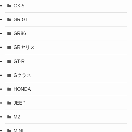
CX-5
GR GT
GR86
GRヤリス
GT-R
Gクラス
HONDA
JEEP
M2
MINI