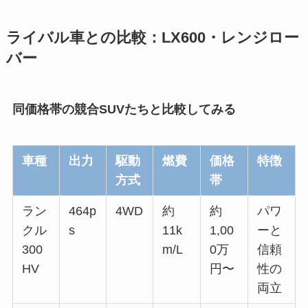
ライバル車との比較：LX600・レンジロー
バー
同価格帯の競合SUVたちと比較してみる
車種
出力
駆動
燃費
価格
特徴
方式
帯
ラン
464p
4WD
約
約
パワ
クル
s
11k
1,00
ーと
300
m/L
0万
信頼
HV
円〜
性の
両立