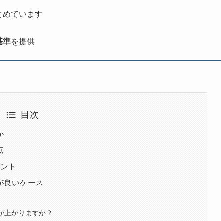
す
とめています
基準
を提供
目次
か
点
イント
が良いケース
料が上がりますか？