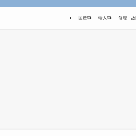
国産車
輸入車
修理・故