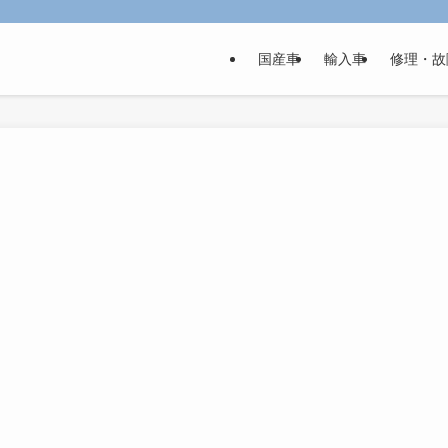
国産車
輸入車
修理・故