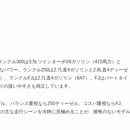
ル300は3.5LツインターボV6ガソリン（415馬力）と
なパワー。ランクル250は2.7L直4ガソリンと2.8L直4ディーゼ
T）、ランクルFJは2.7L直4ガソリン（6AT）。FJはパートタイ
乗りの扱いやすさも両立しています。
ル、バランス重視なら250ディーゼル、コスパ重視ならFJ、
分の主な走行シーンを冷静に見極めることが、後悔のないモデ