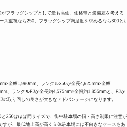
00がフラッグシップとして最も高価。価格帯と装備差を考える
ユース重視なら250、フラッグシップ満足度を求めるなら300と
×全幅1,980mm、ランクル250が全長4,925mm×全幅
70mm、ランクルFJが全長約4,575mm×全幅約1,855mmと、FJが
FJの取り回しの良さが大きなアドバンテージになります。
0と250はほぼ同サイズで、街中駐車場の幅・高さ制限に注意が
めですが、最低地上高が高く立体駐車場には不向きなケースもあ