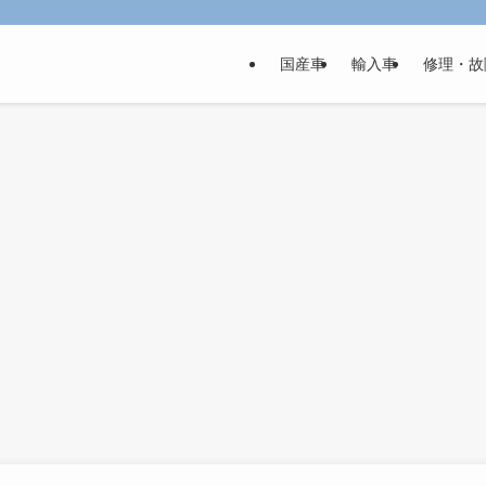
国産車
輸入車
修理・故