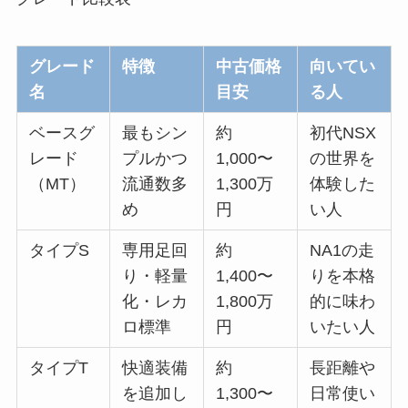
グレード
特徴
中古価格
向いてい
名
目安
る人
ベースグ
最もシン
約
初代NSX
レード
プルかつ
1,000〜
の世界を
（MT）
流通数多
1,300万
体験した
め
円
い人
タイプS
専用足回
約
NA1の走
り・軽量
1,400〜
りを本格
化・レカ
1,800万
的に味わ
ロ標準
円
いたい人
タイプT
快適装備
約
長距離や
を追加し
1,300〜
日常使い