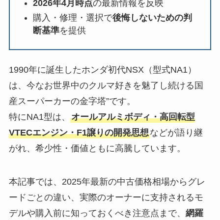
2026年4月時点
の最新情報を反映
購入・修理・選択で
後悔しないための判
断基準
を提供
1990年に誕生したホンダ初代NSX（型式NA1）
は、今なお世界中のクルマ好きを魅了し続ける国
産スーパーカーの金字塔”です。
特にNA1型は、
オールアルミボディ・高回転型
VTECエンジン・F1譲りの開発思想
などが語り継
がれ、希少性・価値ともに高騰しています。
本記事では、2025年最新の中古価格相場からグレ
ードごとの違い、実際のオーナーに支持されるモ
デルや購入前に知っておくべき注意点まで、
網羅