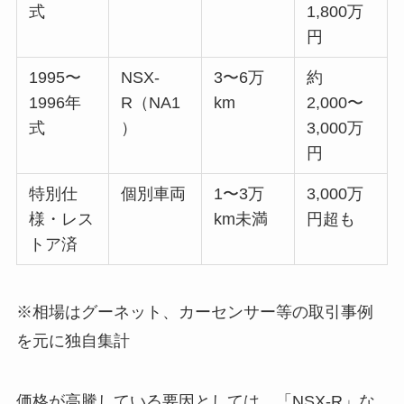
式
1,800万
円
1995〜
NSX-
3〜6万
約
1996年
R（NA1
km
2,000〜
式
）
3,000万
円
特別仕
個別車両
1〜3万
3,000万
様・レス
km未満
円超も
トア済
※相場はグーネット、カーセンサー等の取引事例
を元に独自集計
価格が高騰している要因としては、「NSX-R」な