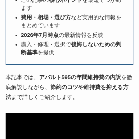
ます
費用・相場・選び方
など実用的な情報を
まとめています
2026年7月時点
の最新情報を反映
購入・修理・選択で
後悔しないための判
断基準
を提供
本記事では、
アバルト595の年間維持費の内訳
を徹
底解説しながら、
節約のコツや維持費を抑える方
法
まで詳しくご紹介します。