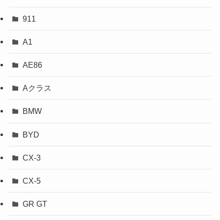
911
A1
AE86
Aクラス
BMW
BYD
CX-3
CX-5
GR GT