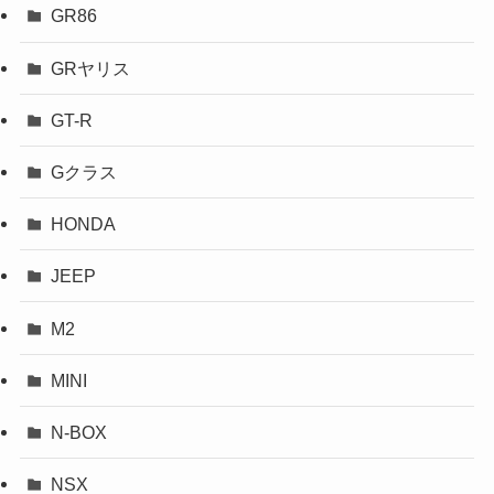
GR86
GRヤリス
GT-R
Gクラス
HONDA
JEEP
M2
MINI
N-BOX
NSX