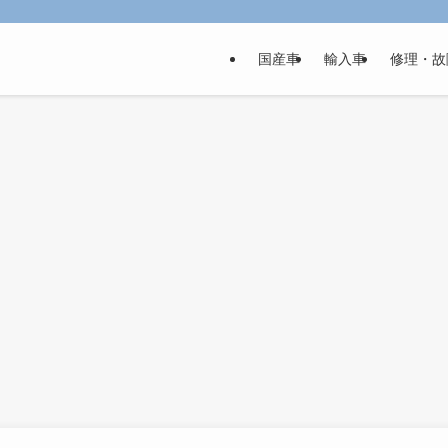
国産車
輸入車
修理・故