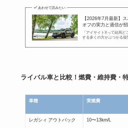
あわせて読みたい
【2026年7月最新
オフの実力と過信が
「アイサイトXって結局ど
する多くの方がぶつかる疑問
ライバル車と比較！燃費・維持費・特徴
車種
実燃費
レガシィ アウトバック
10〜13km/L