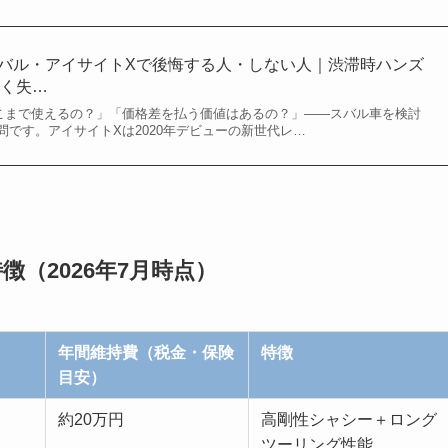
】スバル・アイサイトXで後悔する人・しない人｜渋滞時ハンズ
招く失…
こまで使えるの？」「価格差を払う価値はあるの？」――スバル車を検討
です。アイサイトXは2020年デビューの新世代レ…
（2026年7月時点）
年間維持費（税金・保険
特徴
目安）
約20万円
高剛性シャシー＋ロング
ツーリング性能