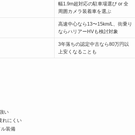
幅1.9m超対応の駐車場選び or 全
周囲カメラ装着車を選ぶ
高速中心なら13〜15km/L、街乗り
ならハリアーHVも検討対象
3年落ちの認定中古なら80万円以
上安くなることも
に強い
疲れにくい
フル装備