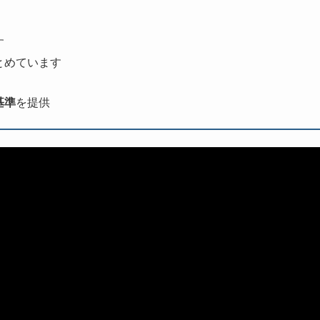
す
とめています
基準
を提供