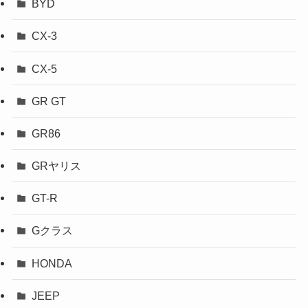
BYD
CX-3
CX-5
GR GT
GR86
GRヤリス
GT-R
Gクラス
HONDA
JEEP