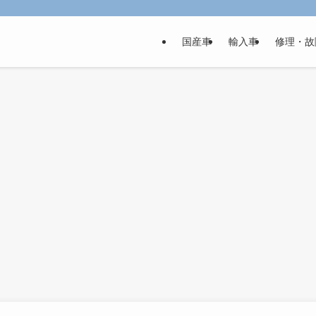
国産車
輸入車
修理・故