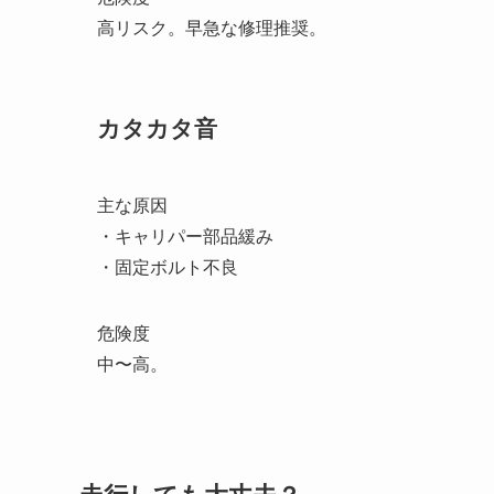
高リスク。早急な修理推奨。
カタカタ音
主な原因
・キャリパー部品緩み
・固定ボルト不良
危険度
中〜高。