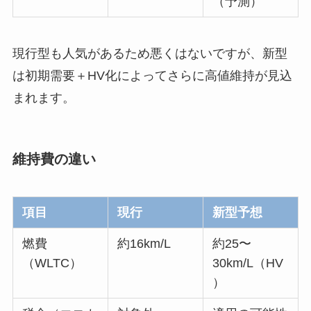
（予測）
現行型も人気があるため悪くはないですが、新型
は初期需要＋HV化によってさらに高値維持が見込
まれます。
維持費の違い
項目
現行
新型予想
燃費
約16km/L
約25〜
（WLTC）
30km/L（HV
）