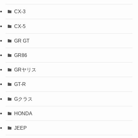
CX-3
CX-5
GR GT
GR86
GRヤリス
GT-R
Gクラス
HONDA
JEEP