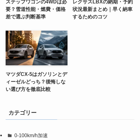
ステップワゴンの4WDは必
レクサスLBXの納期・予約
要？雪道性能・燃費・価格
状況最新まとめ｜早く納車
差で選ぶ判断基準
するためのコツ
マツダCX-5はガソリンとデ
ィーゼルどっち？後悔しな
い選び方を徹底比較
カテゴリー
0-100km/h加速