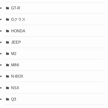
GT-R
Gクラス
HONDA
JEEP
M2
MINI
N-BOX
NSX
Q3