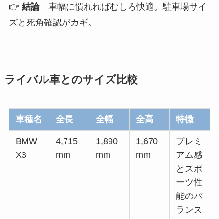
👉
結論
：車幅に慣れればむしろ快適。駐車場サイ
ズと死角確認がカギ。
ライバル車とのサイズ比較
車種名
全長
全幅
全高
特徴
BMW
4,715
1,890
1,670
プレミ
X3
mm
mm
mm
アム感
とスポ
ーツ性
能のバ
ランス