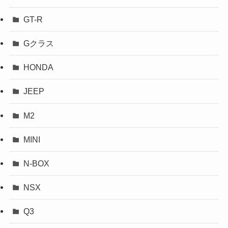
GT-R
Gクラス
HONDA
JEEP
M2
MINI
N-BOX
NSX
Q3