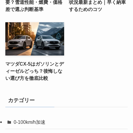
要？雪道性能・燃費・価格
状況最新まとめ｜早く納車
差で選ぶ判断基準
するためのコツ
マツダCX-5はガソリンとデ
ィーゼルどっち？後悔しな
い選び方を徹底比較
カテゴリー
0-100km/h加速