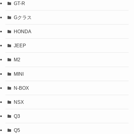
GT-R
Gクラス
HONDA
JEEP
M2
MINI
N-BOX
NSX
Q3
Q5