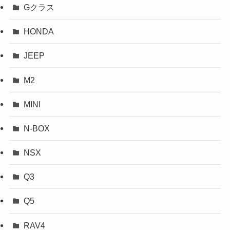
Gクラス
HONDA
JEEP
M2
MINI
N-BOX
NSX
Q3
Q5
RAV4